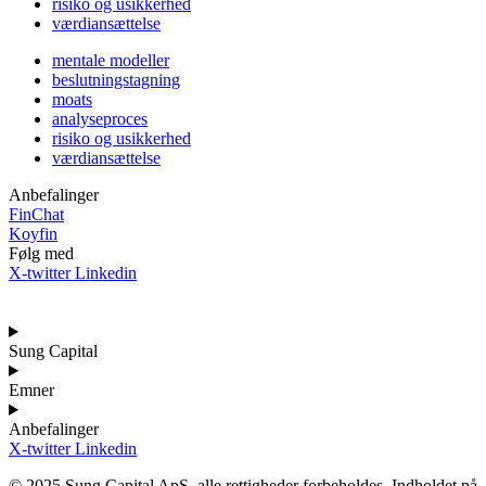
risiko og usikkerhed
værdiansættelse
mentale modeller
beslutningstagning
moats
analyseproces
risiko og usikkerhed
værdiansættelse
Anbefalinger
FinChat
Koyfin
Følg med
X-twitter
Linkedin
Sung Capital
Emner
Anbefalinger
X-twitter
Linkedin
© 2025 Sung Capital ApS, alle rettigheder forbeholdes. Indholdet på