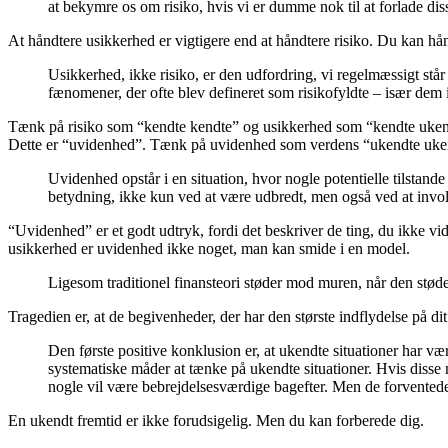
at bekymre os om risiko, hvis vi er dumme nok til at forlade diss
At håndtere usikkerhed er vigtigere end at håndtere risiko. Du kan hån
Usikkerhed, ikke risiko, er den udfordring, vi regelmæssigt står 
fænomener, der ofte blev defineret som risikofyldte – især dem i
Tænk på risiko som “kendte kendte” og usikkerhed som “kendte ukendt
Dette er “uvidenhed”. Tænk på uvidenhed som verdens “ukendte uke
Uvidenhed opstår i en situation, hvor nogle potentielle tilstand
betydning, ikke kun ved at være udbredt, men også ved at invol
“Uvidenhed” er et godt udtryk, fordi det beskriver de ting, du ikke vi
usikkerhed er uvidenhed ikke noget, man kan smide i en model.
Ligesom traditionel finansteori støder mod muren, når den stø
Tragedien er, at de begivenheder, der har den største indflydelse på di
Den første positive konklusion er, at ukendte situationer har v
systematiske måder at tænke på ukendte situationer. Hvis disse 
nogle vil være bebrejdelsesværdige bagefter. Men de forventede ne
En ukendt fremtid er ikke forudsigelig. Men du kan forberede dig.