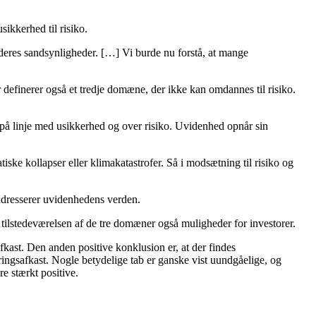
ikkerhed til risiko.
ke deres sandsynligheder. […] Vi burde nu forstå, at mange
.
efinerer også et tredje domæne, der ikke kan omdannes til risiko.
er på linje med usikkerhed og over risiko. Uvidenhed opnår sin
ske kollapser eller klimakatastrofer. Så i modsætning til risiko og
adresserer uvidenhedens verden.
tilstedeværelsen af ​​de tre domæner også muligheder for investorer.
fkast. Den anden positive konklusion er, at der findes
ringsafkast. Nogle betydelige tab er ganske vist uundgåelige, og
re stærkt positive.