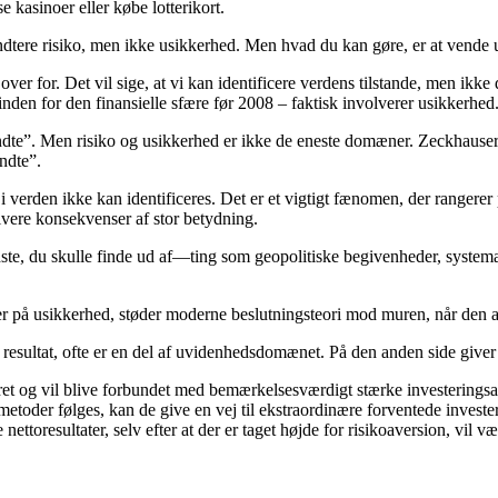
e kasinoer eller købe lotterikort.
dtere risiko, men ikke usikkerhed. Men hvad du kan gøre, er at vende us
over for. Det vil sige, at vi kan identificere verdens tilstande, men ik
nden for den finansielle sfære før 2008 – faktisk involverer usikkerhed
e”. Men risiko og usikkerhed er ikke de eneste domæner. Zeckhauser d
ndte”.
e i verden ikke kan identificeres. Det er et vigtigt fænomen, der ranger
vere konsekvenser af stor betydning.
dste, du skulle finde ud af—ting som geopolitiske begivenheder, systemati
der på usikkerhed, støder moderne beslutningsteori mod muren, når den 
t resultat, ofte er en del af uvidenhedsdomænet. På den anden side giver 
æret og vil blive forbundet med bemærkelsesværdigt stærke investeringsa
metoder følges, kan de give en vej til ekstraordinære forventede investe
ttoresultater, selv efter at der er taget højde for risikoaversion, vil væ