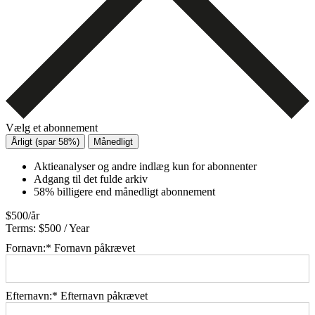
Vælg et abonnement
Årligt (spar 58%)
Månedligt
Aktieanalyser og andre indlæg kun for abonnenter
Adgang til det fulde arkiv
58% billigere end månedligt abonnement
$500/år
Terms:
$500 / Year
Fornavn:*
Fornavn påkrævet
Efternavn:*
Efternavn påkrævet