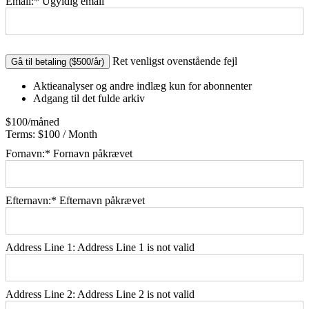
Email:*
Ugyldig email
No val
Ret venligst ovenstående fejl
Aktieanalyser og andre indlæg kun for abonnenter
Adgang til det fulde arkiv
$100/måned
Terms:
$100 / Month
Fornavn:*
Fornavn påkrævet
Efternavn:*
Efternavn påkrævet
Address Line 1:
Address Line 1 is not valid
Address Line 2:
Address Line 2 is not valid