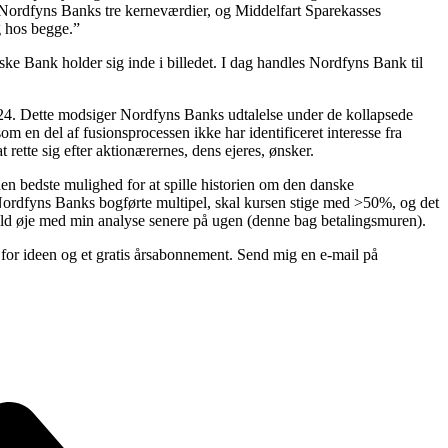
Nordfyns Banks tre kerneværdier, og Middelfart Sparekasses
g hos begge.”
ske Bank holder sig inde i billedet. I dag handles Nordfyns Bank til
24. Dette modsiger Nordfyns Banks udtalelse under de kollapsede
n del af fusionsprocessen ikke har identificeret interesse fra
 rette sig efter aktionærernes, dens ejeres, ønsker.
den bedste mulighed for at spille historien om den danske
ordfyns Banks bogførte multipel, skal kursen stige med >50%, og det
 Hold øje med min analyse senere på ugen (denne bag betalingsmuren).
 for ideen og et gratis årsabonnement. Send mig en e-mail på