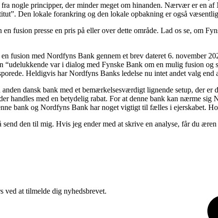
 fra nogle principper, der minder meget om hinanden. Nærvær er en af 
itut”. Den lokale forankring og den lokale opbakning er også væsentli
 en fusion presse en pris på eller over dette område. Lad os se, om Fyn
e i en fusion med Nordfyns Bank gennem et brev dateret 6. november 20
“udelukkende var i dialog med Fynske Bank om en mulig fusion og som e
afsporede. Heldigvis har Nordfyns Banks ledelse nu intet andet valg end at
å en anden dansk bank med et bemærkelsesværdigt lignende setup, der er 
der handles med en betydelig rabat. For at denne bank kan nærme sig N
denne bank og Nordfyns Bank har noget vigtigt til fælles i ejerskabet.
send den til mig. Hvis jeg ender med at skrive en analyse, får du æren
rs ved at tilmelde dig nyhedsbrevet.