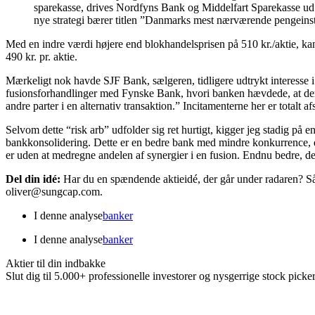
sparekasse, drives Nordfyns Bank og Middelfart Sparekasse ud
nye strategi bærer titlen ”Danmarks mest nærværende pengeinst
Med en indre værdi højere end blokhandelsprisen på 510 kr./aktie, kan
490 kr. pr. aktie.
Mærkeligt nok havde SJF Bank, sælgeren, tidligere udtrykt interess
fusionsforhandlinger med Fynske Bank, hvori banken hævdede, at den 
andre parter i en alternativ transaktion.” Incitamenterne her er totalt 
Selvom dette “risk arb” udfolder sig ret hurtigt, kigger jeg stadig p
bankkonsolidering. Dette er en bedre bank med mindre konkurrence, 
er uden at medregne andelen af ​​synergier i en fusion. Endnu bedre, 
Del din idé:
Har du en spændende aktieidé, der går under radaren? Så 
oliver@sungcap.com.
I denne analyse
banker
I denne analyse
banker
Aktier til din indbakke
Slut dig til 5.000+ professionelle investorer og nysgerrige stock picke