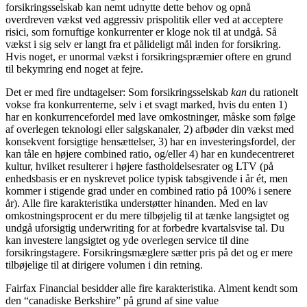
forsikringsselskab kan nemt udnytte dette behov og opnå
overdreven vækst ved aggressiv prispolitik eller ved at acceptere
risici, som fornuftige konkurrenter er kloge nok til at undgå. Så
vækst i sig selv er langt fra et pålideligt mål inden for forsikring.
Hvis noget, er unormal vækst i forsikringspræmier oftere en grund
til bekymring end noget at fejre.
Det er med fire undtagelser: Som forsikringsselskab
kan
du rationelt
vokse fra konkurrenterne, selv i et svagt marked, hvis du enten 1)
har en konkurrencefordel med lave omkostninger, måske som følge
af overlegen teknologi eller salgskanaler, 2) afbøder din vækst med
konsekvent forsigtige hensættelser, 3) har en investeringsfordel, der
kan tåle en højere combined ratio, og/eller 4) har en kundecentreret
kultur, hvilket resulterer i højere fastholdelsesrater og LTV (på
enhedsbasis er en nyskrevet police typisk tabsgivende i år ét, men
kommer i stigende grad under en combined ratio på 100% i senere
år). Alle fire karakteristika understøtter hinanden. Med en lav
omkostningsprocent er du mere tilbøjelig til at tænke langsigtet og
undgå uforsigtig underwriting for at forbedre kvartalsvise tal. Du
kan investere langsigtet og yde overlegen service til dine
forsikringstagere. Forsikringsmæglere sætter pris på det og er mere
tilbøjelige til at dirigere volumen i din retning.
Fairfax Financial besidder alle fire karakteristika. Alment kendt som
den “canadiske Berkshire” på grund af sine value