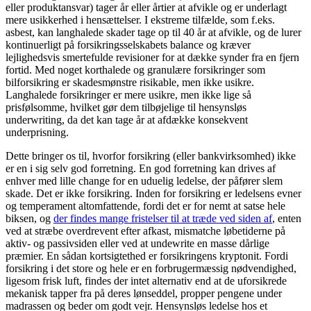
eller produktansvar) tager år eller årtier at afvikle og er underlagt
mere usikkerhed i hensættelser. I ekstreme tilfælde, som f.eks.
asbest, kan langhalede skader tage op til 40 år at afvikle, og de lurer
kontinuerligt på forsikringsselskabets balance og kræver
lejlighedsvis smertefulde revisioner for at dække synder fra en fjern
fortid. Med noget korthalede og granulære forsikringer som
bilforsikring er skadesmønstre risikable, men ikke usikre.
Langhalede forsikringer er mere usikre, men ikke lige så
prisfølsomme, hvilket gør dem tilbøjelige til hensynsløs
underwriting, da det kan tage år at afdække konsekvent
underprisning.
Dette bringer os til, hvorfor forsikring (eller bankvirksomhed) ikke
er en i sig selv god forretning. En god forretning kan drives af
enhver med lille change for en uduelig ledelse, der påfører slem
skade. Det er ikke forsikring. Inden for forsikring er ledelsens evner
og temperament altomfattende, fordi det er for nemt at satse hele
biksen, og
der findes mange fristelser til at træde ved siden af
, enten
ved at stræbe overdrevent efter afkast, mismatche løbetiderne på
aktiv- og passivsiden eller ved at undewrite en masse dårlige
præmier. En sådan kortsigtethed er forsikringens kryptonit. Fordi
forsikring i det store og hele er en forbrugermæssig nødvendighed,
ligesom frisk luft, findes der intet alternativ end at de uforsikrede
mekanisk tapper fra på deres lønseddel, propper pengene under
madrassen og beder om godt vejr. Hensynsløs ledelse hos et