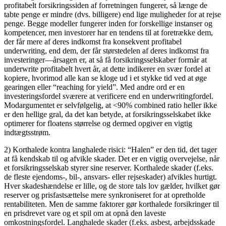
profitabelt forsikringssiden af ​​forretningen fungerer, så længe de
tabte penge er mindre (dvs. billigere) end lige muligheder for at rejse
penge. Begge modeller fungerer inden for forskellige instanser og
kompetencer, men investorer har en tendens til at foretrække dem,
der får mere af deres indkomst fra konsekvent profitabel
underwriting, end dem, der får størstedelen af ​​deres indkomst fra
investeringer—årsagen er, at så få forsikringsselskaber formår at
underwrite profitabelt hvert år, at dette indikerer en svær fordel at
kopiere, hvorimod alle kan se kloge ud i et stykke tid ved at øge
gearingen eller “reaching for yield”. Med andre ord er en
investeringsfordel sværere at verificere end en underwritingfordel.
Modargumentet er selvfølgelig, at <90% combined ratio heller ikke
er den hellige gral, da det kan betyde, at forsikringsselskabet ikke
optimerer for floatens størrelse og dermed opgiver en vigtig
indtægtsstrøm.
2) Korthalede kontra langhalede risici: “Halen” er den tid, det tager
at få kendskab til og afvikle skader. Det er en vigtig overvejelse, når
et forsikringsselskab styrer sine reserver. Korthalede skader (f.eks.
de fleste ejendoms-, bil-, ansvars- eller rejseskader) afvikles hurtigt.
Hver skadeshændelse er lille, og de store tals lov gælder, hvilket gør
reserver og prisfastsættelse mere synkroniseret for at opretholde
rentabiliteten. Men de samme faktorer gør korthalede forsikringer til
en prisdrevet vare og et spil om at opnå den laveste
omkostningsfordel. Langhalede skader (f.eks. asbest, arbejdsskade