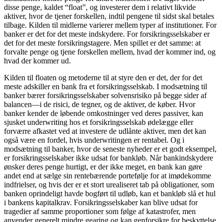
disse penge, kaldet “float”, og investerer dem i relativt likvide
aktiver, hvor de tjener forskellen, indtil pengene til sidst skal betales
tilbage. Kilden til midlerne varierer mellem typer af institutioner. For
banker er det for det meste indskydere. For forsikringsselskaber er
det for det meste forsikringstagere. Men spillet er det samme: at
forvalte penge og tjene forskellen mellem, hvad der kommer ind, og
hvad der kommer ud.
Kilden til floaten og metoderne til at styre den er det, der for det
meste adskiller en bank fra et forsikringsselskab. I modsætning til
banker bærer forsikringsselskaber solvensrisiko på begge sider af
balancen—i de risici, de tegner, og de aktiver, de køber. Hvor
banker kender de løbende omkostninger ved deres passiver, kan
sjusket underwriting hos et forsikringsselskab ødelægge eller
forværre afkastet ved at investere de udlånte aktiver, men det kan
også være en fordel, hvis underwritingen er rentabel. Og i
modsætning til banker, hvor de seneste nyheder er et godt eksempel,
er forsikringsselskaber ikke udsat for bankløb. Når bankindskydere
ønsker deres penge hurtigt, er der ikke meget, en bank kan gøre
andet end at sælge sin rentebærende portefølje for at imødekomme
indfrielser, og hvis der er et stort urealiseret tab på obligationer, som
banken oprindeligt havde bogført til udløb, kan et bankløb slå et hul
i bankens kapitalkrav. Forsikringsselskaber kan blive udsat for
tragedier af samme proportioner som følge af katastrofer, men
anvender generelt mindre gearing og kan genforsikre for beskyttelse.