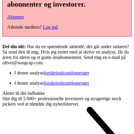
abonnenter og investorer.
Abonner
Allerede medlem?
Log ind
Del din idé:
Har du en spændende aktieidé, der går under radaren?
Så send den til mig. Hvis jeg ender med at skrive en analyse, får du
æren for ideen og et gratis årsabonnement. Send mig en e-mail på
oliver@sungcap.com.
I denne analyse
forsikring
konglomerater
I denne analyse
forsikring
konglomerater
Aktier til din indbakke
Slut dig til 5.000+ professionelle investorer og nysgerrige stock
pickers ved at tilmelde dig nyhedsbrevet.