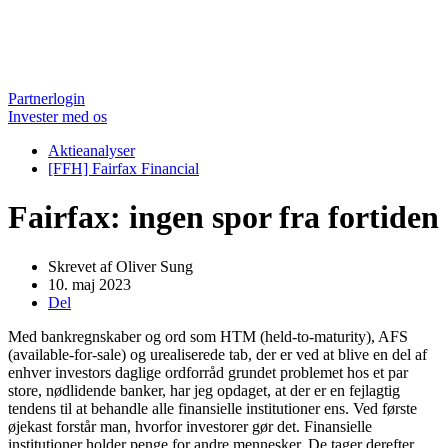
Partnerlogin
Invester med os
Aktieanalyser
[FFH] Fairfax Financial
Fairfax: ingen spor fra fortiden
Skrevet af
Oliver Sung
10. maj 2023
Del
Med bankregnskaber og ord som HTM (held-to-maturity), AFS
(available-for-sale) og urealiserede tab, der er ved at blive en del af
enhver investors daglige ordforråd grundet problemet hos et par
store, nødlidende banker, har jeg opdaget, at der er en fejlagtig
tendens til at behandle alle finansielle institutioner ens. Ved første
øjekast forstår man, hvorfor investorer gør det. Finansielle
institutioner holder penge for andre mennesker. De tager derefter