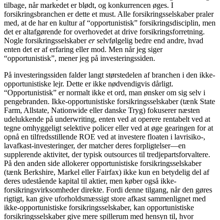
tilbage, når markedet er blødt, og konkurrencen øges. I
forsikringsbranchen er dette et must. Alle forsikringsselskaber praler
med, at de har en kultur af “opportunistisk” forsikringsdisciplin, men
det er altafgørende for overhovedet at drive forsikringsforretning.
Nogle forsikringsselskaber
er
selvfølgelig bedre end andre, hvad
enten det er af erfaring eller mod. Men når jeg siger
“opportunistisk”, mener jeg på investeringssiden.
På investeringssiden falder langt størstedelen af ​​branchen i den ikke-
opportunistiske lejr. Dette er ikke nødvendigvis dårligt.
“Opportunistisk” er normalt ikke et ord, man ønsker om sig selv i
pengebranden. Ikke-opportunistiske forsikringsselskaber (tænk State
Farm, Allstate, Nationwide eller danske Tryg) fokuserer næsten
udelukkende på underwriting, enten ved at operere rentabelt ved at
tegne omhyggeligt selektive policer eller ved at øge gearingen for at
opnå en tilfredsstillende ROE ved at investere floaten i lavrisiko-,
lavafkast-investeringer, der matcher deres forpligtelser—en
supplerende aktivitet, der typisk outsources til tredjepartsforvaltere.
På den anden side allokerer opportunistiske forsikringsselskaber
(tænk Berkshire, Markel eller Fairfax) ikke kun en betydelig del af
deres udestående kapital til aktier, men køber også ikke-
forsikringsvirksomheder direkte. Fordi denne tilgang, når den gøres
rigtigt, kan give uforholdsmæssigt store afkast sammenlignet med
ikke-opportunistiske forsikringsselskaber, kan opportunistiske
forsikringsselskaber give mere spillerum med hensyn til, hvor