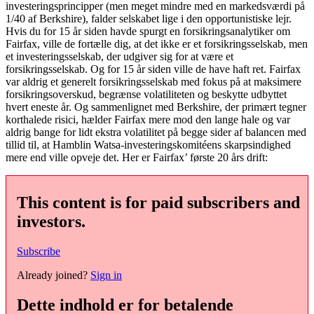
investeringsprincipper (men meget mindre med en markedsværdi på
1/40 af Berkshire), falder selskabet lige i den opportunistiske lejr.
Hvis du for 15 år siden havde spurgt en forsikringsanalytiker om
Fairfax, ville de fortælle dig, at det ikke er et forsikringsselskab, men
et investeringsselskab, der udgiver sig for at være et
forsikringsselskab. Og for 15 år siden ville de have haft ret. Fairfax
var aldrig et generelt forsikringsselskab med fokus på at maksimere
forsikringsoverskud, begrænse volatiliteten og beskytte udbyttet
hvert eneste år. Og sammenlignet med Berkshire, der primært tegner
korthalede risici, hælder Fairfax mere mod den lange hale og var
aldrig bange for lidt ekstra volatilitet på begge sider af balancen med
tillid til, at Hamblin Watsa-investeringskomitéens skarpsindighed
mere end ville opveje det. Her er Fairfax’ første 20 års drift:
This content is for paid subscribers and
investors.
Subscribe
Already joined?
Sign in
Dette indhold er for betalende