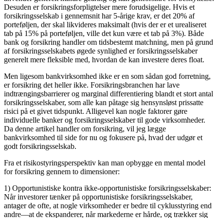
Desuden er forsikringsforpligtelser mere forudsigelige. Hvis et
forsikringsselskab i gennemsnit har 5-årige krav, er det 20% af
porteføljen, der skal likvideres maksimalt (hvis der er et urealiseret
tab på 15% på porteføljen, ville det kun være et tab på 3%). Både
bank og forsikring handler om tidsbestemt matchning, men på grund
af forsikringsselskabets øgede synlighed er forsikringsselskaber
generelt mere fleksible med, hvordan de kan investere deres float.
Men ligesom bankvirksomhed ikke er en som sådan god forretning,
er forsikring det heller ikke. Forsikringsbranchen har lave
indtrængingsbarrierer og marginal differentiering blandt et stort antal
forsikringsselskaber, som alle kan påtage sig hensynsløst prissatte
risici på et givet tidspunkt. Alligevel kan nogle faktorer gøre
individuelle banker og forsikringsselskaber til gode virksomheder.
Da denne artikel handler om forsikring, vil jeg lægge
bankvirksomhed til side for nu og fokusere på, hvad der udgør et
godt forsikringsselskab.
Fra et risikostyringsperspektiv kan man opbygge en mental model
for forsikring gennem to dimensioner:
1) Opportunistiske kontra ikke-opportunistiske forsikringsselskaber:
Når investorer tænker på opportunistiske forsikringsselskaber,
antager de ofte, at nogle virksomheder er bedre til cyklusstyring end
andre—at de ekspanderer, når markederne er hårde, og trækker sig