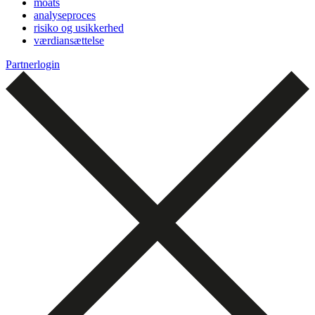
moats
analyseproces
risiko og usikkerhed
værdiansættelse
Partnerlogin