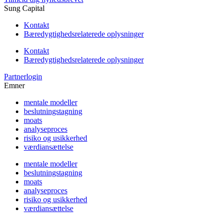
Sung Capital
Kontakt
Bæredygtighedsrelaterede oplysninger
Kontakt
Bæredygtighedsrelaterede oplysninger
Partnerlogin
Emner
mentale modeller
beslutningstagning
moats
analyseproces
risiko og usikkerhed
værdiansættelse
mentale modeller
beslutningstagning
moats
analyseproces
risiko og usikkerhed
værdiansættelse