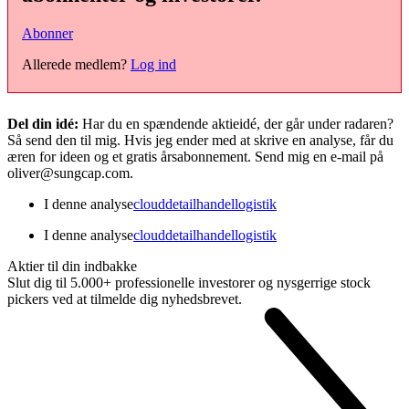
Abonner
Allerede medlem?
Log ind
Del din idé:
Har du en spændende aktieidé, der går under radaren?
Så send den til mig. Hvis jeg ender med at skrive en analyse, får du
æren for ideen og et gratis årsabonnement. Send mig en e-mail på
oliver@sungcap.com.
I denne analyse
cloud
detailhandel
logistik
I denne analyse
cloud
detailhandel
logistik
Aktier til din indbakke
Slut dig til 5.000+ professionelle investorer og nysgerrige stock
pickers ved at tilmelde dig nyhedsbrevet.