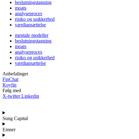
beslutningstagning
moats
analyseproces
risiko og usikkerhed
værdiansættelse
mentale modeller
beslutningstagning
moats
analyseproces
risiko og usikkerhed
værdiansættelse
Anbefalinger
FinChat
Koyfin
Følg med
X-twitter
Linkedin
Sung Capital
Emner