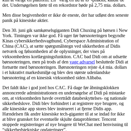
det. Undersøgelsen førte til en rekordstor bøde på 2,75 mia. dollars.
Men disse begivenheder er ikke de eneste, der har udløst den seneste
panik på kinesiske aktier.
Den 30. juni gik samkørselsgiganten Didi Chuxing på børsen i New
York. Timingen var ikke god. Få uger før børsnoteringen begyndte
Kinas cybersikkerhedsvagthund, Cyberspace Administration of
China (CAC), at sætte spørgsmålstegn ved sikkerheden af ​​Didis
netværk og følsomheden af ​​de oplysninger, der vises på
virksomhedens kortlægningsfunktion. CAC bad Didi om at udsætte
børsnoteringen, men på trods af den
vage advarsel
besluttede Didi at
fortsætte med børsnoteringen. Børsnoteringen rejste 4,4 mia. dollars
i et lukrativt markedsmiljø og blev den største udenlandske
børsnotering af en kinesisk virksomhed siden Alibaba.
Det faldt ikke i god jord hos CAC. Få dage før åbningsklokken
annoncerede administrationen en undersøgelse af Didi på mistanke
om, at virksomheden havde overtrådt databeskyttelses- og nationale
sikkerhedslove. Didi blev forhindret i at registrere nye brugere, og
alle kinesiske app stores blev instrueret i at fjerne Didis app.
Hændelsen fik andre kinesiske tech-giganter til at se indad for ikke
at blive gransket for eventuelle skjulte dataproblemer. Tencent
stoppede registreringer af nye brugere til WeChat med henvisning til
“sikkerhedstekniske opdateringer”.