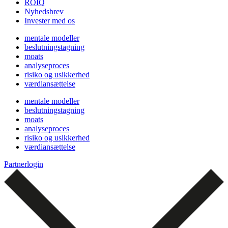
ROIQ
Nyhedsbrev
Invester med os
mentale modeller
beslutningstagning
moats
analyseproces
risiko og usikkerhed
værdiansættelse
mentale modeller
beslutningstagning
moats
analyseproces
risiko og usikkerhed
værdiansættelse
Partnerlogin