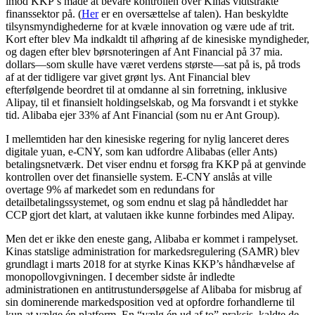
imod KKP’s måde at bevare kontrollen over Kinas vidtstrakte
finanssektor på. (
Her
er en oversættelse af talen). Han beskyldte
tilsynsmyndighederne for at kvæle innovation og være ude af trit.
Kort efter blev Ma indkaldt til afhøring af de kinesiske myndigheder,
og dagen efter blev børsnoteringen af ​​Ant Financial på 37 mia.
dollars—som skulle have været verdens største—sat på is, på trods
af at der tidligere var givet grønt lys. Ant Financial blev
efterfølgende beordret til at omdanne al sin forretning, inklusive
Alipay, til et finansielt holdingselskab, og Ma forsvandt i et stykke
tid. Alibaba ejer 33% af Ant Financial (som nu er Ant Group).
I mellemtiden har den kinesiske regering for nylig lanceret deres
digitale yuan, e-CNY, som kan udfordre Alibabas (eller Ants)
betalingsnetværk. Det viser endnu et forsøg fra KKP på at genvinde
kontrollen over det finansielle system. E-CNY anslås at ville
overtage 9% af markedet som en redundans for
detailbetalingssystemet, og som endnu et slag på håndleddet har
CCP gjort det klart, at valutaen ikke kunne forbindes med Alipay.
Men det er ikke den eneste gang, Alibaba er kommet i rampelyset.
Kinas statslige administration for markedsregulering (SAMR) blev
grundlagt i marts 2018 for at styrke Kinas KKP’s håndhævelse af
monopollovgivningen. I december sidste år indledte
administrationen en antitrustundersøgelse af Alibaba for misbrug af
sin dominerende markedsposition ved at opfordre forhandlerne til
kun at vælge én platform. En “vælg én ud af to”-praksis, kaldte de