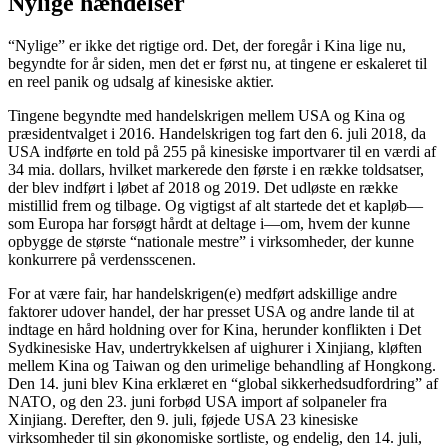
Nylige hændelser
“Nylige” er ikke det rigtige ord. Det, der foregår i Kina lige nu,
begyndte for år siden, men det er først nu, at tingene er eskaleret til
en reel panik og udsalg af kinesiske aktier.
Tingene begyndte med handelskrigen mellem USA og Kina og
præsidentvalget i 2016. Handelskrigen tog fart den 6. juli 2018, da
USA indførte en told på 255 på kinesiske importvarer til en værdi af
34 mia. dollars, hvilket markerede den første i en række toldsatser,
der blev indført i løbet af 2018 og 2019. Det udløste en række
mistillid frem og tilbage. Og vigtigst af alt startede det et kapløb—
som Europa har forsøgt hårdt at deltage i—om, hvem der kunne
opbygge de største “nationale mestre” i virksomheder, der kunne
konkurrere på verdensscenen.
For at være fair, har handelskrigen(e) medført adskillige andre
faktorer udover handel, der har presset USA og andre lande til at
indtage en hård holdning over for Kina, herunder konflikten i Det
Sydkinesiske Hav, undertrykkelsen af ​​uighurer i Xinjiang, kløften
mellem Kina og Taiwan og den urimelige behandling af Hongkong.
Den 14. juni blev Kina erklæret en “global sikkerhedsudfordring” af
NATO, og den 23. juni forbød USA import af solpaneler fra
Xinjiang. Derefter, den 9. juli, føjede USA 23 kinesiske
virksomheder til sin økonomiske sortliste, og endelig, den 14. juli,