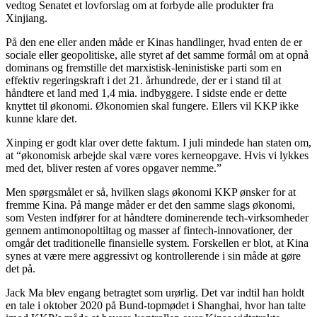
vedtog Senatet et lovforslag om at forbyde alle produkter fra
Xinjiang.
På den ene eller anden måde er Kinas handlinger, hvad enten de er
sociale eller geopolitiske, alle styret af det samme formål om at opnå
dominans og fremstille det marxistisk-leninistiske parti som en
effektiv regeringskraft i det 21. århundrede, der er i stand til at
håndtere et land med 1,4 mia. indbyggere. I sidste ende er dette
knyttet til økonomi. Økonomien skal fungere. Ellers vil KKP ikke
kunne klare det.
Xinping er godt klar over dette faktum. I juli mindede han staten om,
at “økonomisk arbejde skal være vores kerneopgave. Hvis vi lykkes
med det, bliver resten af ​​vores opgaver nemme.”
Men spørgsmålet er så, hvilken slags økonomi KKP ønsker for at
fremme Kina. På mange måder er det den samme slags økonomi,
som Vesten indfører for at håndtere dominerende tech-virksomheder
gennem antimonopoltiltag og masser af fintech-innovationer, der
omgår det traditionelle finansielle system. Forskellen er blot, at Kina
synes at være mere aggressivt og kontrollerende i sin måde at gøre
det på.
Jack Ma blev engang betragtet som urørlig. Det var indtil han holdt
en tale i oktober 2020 på Bund-topmødet i Shanghai, hvor han talte