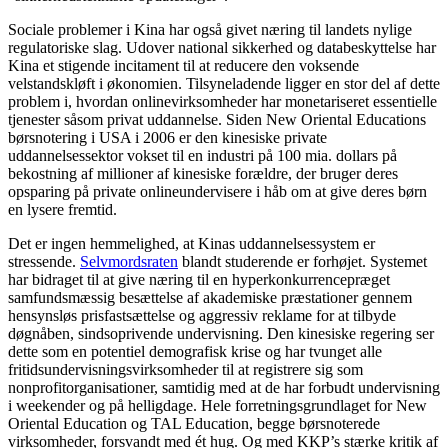
Sociale problemer i Kina har også givet næring til landets nylige
regulatoriske slag. Udover national sikkerhed og databeskyttelse har
Kina et stigende incitament til at reducere den voksende
velstandskløft i økonomien. Tilsyneladende ligger en stor del af dette
problem i, hvordan onlinevirksomheder har monetariseret essentielle
tjenester såsom privat uddannelse. Siden New Oriental Educations
børsnotering i USA i 2006 er den kinesiske private
uddannelsessektor vokset til en industri på 100 mia. dollars på
bekostning af millioner af kinesiske forældre, der bruger deres
opsparing på private onlineundervisere i håb om at give deres børn
en lysere fremtid.
Det er ingen hemmelighed, at Kinas uddannelsessystem er
stressende.
Selvmordsraten
blandt studerende er forhøjet. Systemet
har bidraget til at give næring til en hyperkonkurrencepræget
samfundsmæssig besættelse af akademiske præstationer gennem
hensynsløs prisfastsættelse og aggressiv reklame for at tilbyde
døgnåben, sindsoprivende undervisning. Den kinesiske regering ser
dette som en potentiel demografisk krise og har tvunget alle
fritidsundervisningsvirksomheder til at registrere sig som
nonprofitorganisationer, samtidig med at de har forbudt undervisning
i weekender og på helligdage. Hele forretningsgrundlaget for New
Oriental Education og TAL Education, begge børsnoterede
virksomheder, forsvandt med ét hug. Og med KKP’s stærke kritik af